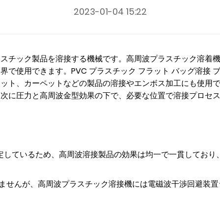
2023-01-04 15:22
ラスチック製品を溶接する機械です。高周波プラスチック溶着
で使用できます。PVC プラスチック フラット バッグ溶接 
マット、カーペットなどの製品の溶接やエンボス加工にも使用
、次に圧力と高周波金型効果の下で、必要な位置で溶接プロセ
は安定しているため、高周波溶接製品の効果は均一で一貫してお
えませんが、高周波プラスチック溶接機には電磁波干渉回避装