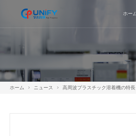
ホー
ホーム
>
ニュース
>
高周波プラスチック溶着機の特長