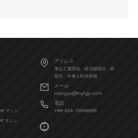
アドレス
茅山工業団地、経済開発区、鉄
嶺市、中華人民共和国
メール
wangyu@lnyfgp.com
電話
HF マシン
+86-024-72698866
F マシン