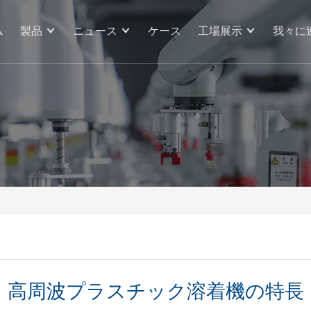
ム
製品
ニュース
ケース
工場展示
我々に
高周波プラスチック溶着機の特長